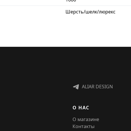
Шерсть/шелк/люрекс
ALIAR DESIGN
О НАС
О магазине
Контакты