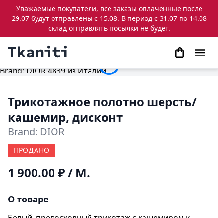
Уважаемые покупатели, все заказы оплаченные после
29.07 будут отправлены с 15.08. В период с 31.07 по 14.08
склад отправлять посылки не будет.
Трикотажное полотно шерсть/
кашемир, дисконт
Brand: DIOR
ПРОДАНО
1 900.00 ₽
/ М.
О товаре
Белый, превосходный трикотаж с кашемиром к