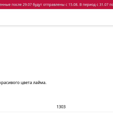
ные после 29.07 будут отправлены с 15.08. В период с 31.07 по
расивого цвета лайма.
1303