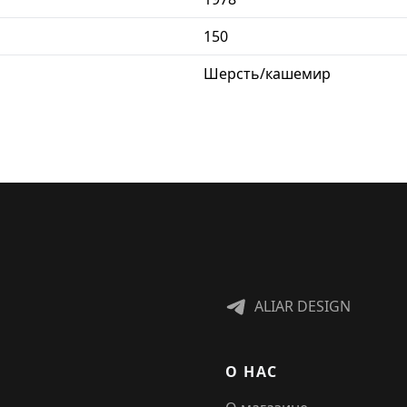
150
Шерсть/кашемир
ALIAR DESIGN
О НАС