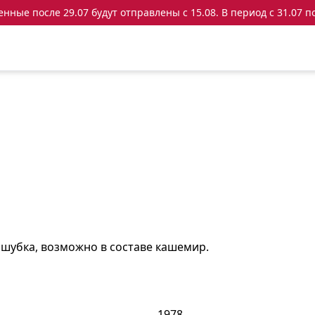
ные после 29.07 будут отправлены с 15.08. В период с 31.07 по
 шубка, возможно в составе кашемир.
1978