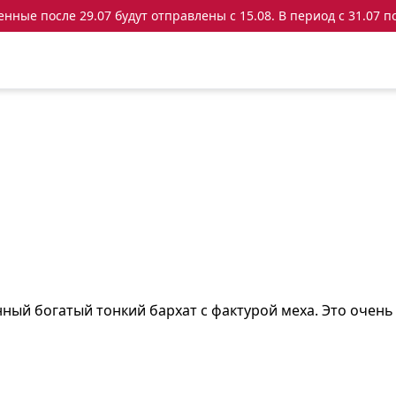
ные после 29.07 будут отправлены с 15.08. В период с 31.07 по
ный богатый тонкий бархат с фактурой меха. Это очен