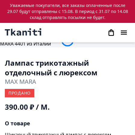
Уважаемые покупатели, все заказы оплаченные после
29.07 будут отправлены с 15.08. В период с 31.07 по 14.08
склад отправлять посылки не будет.
Лампас трикотажный
отделочный с люрексом
MAX MARA
ПРОДАНО
390.00 ₽
/ М.
О товаре
Шикарный трикотажный лампас с люрексом,