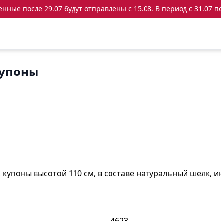
ные после 29.07 будут отправлены с 15.08. В период с 31.07 по
купоны
купоны высотой 110 см, в составе натуральный шелк, ин
4623