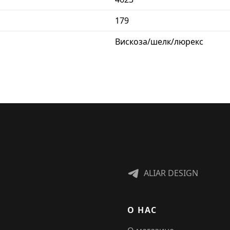
179
Вискоза/шелк/люрекс
ALIAR DESIGN
О НАС