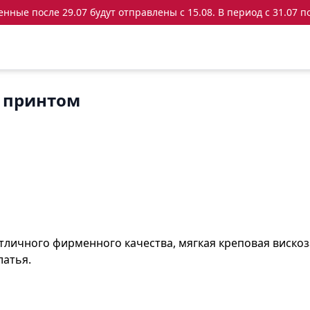
ные после 29.07 будут отправлены с 15.08. В период с 31.07 по
м принтом
 отличного фирменного качества, мягкая креповая виско
латья.