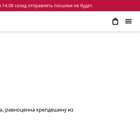
 14.08 склад отправлять посылки не будет.
за, равноценна крепдешину из