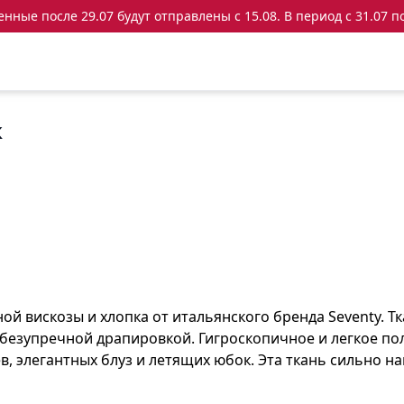
ные после 29.07 будут отправлены с 15.08. В период с 31.07 по
к
й вискозы и хлопка от итальянского бренда Seventy. Т
безупречной драпировкой. Гигроскопичное и легкое по
в, элегантных блуз и летящих юбок. Эта ткань сильно н