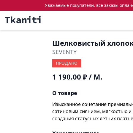
Уважаемые покупатели, все заказы оплачен
Шелковистый хлопо
SEVENTY
ПРОДАНО
1 190.00 ₽
/ М.
О товаре
Изысканное сочетание премиально
сатиновым сиянием, мягкостью и 
создания статусных летних платье