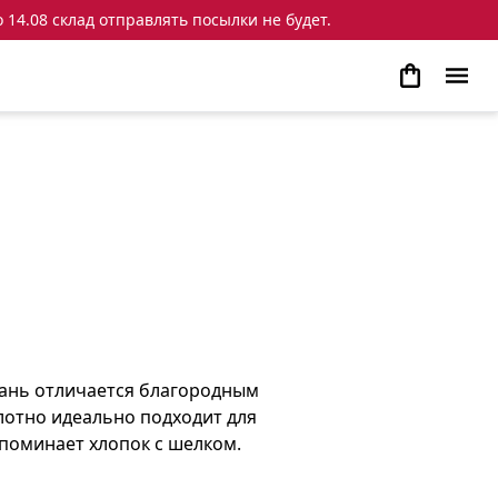
 14.08 склад отправлять посылки не будет.
кань отличается благородным
лотно идеально подходит для
апоминает хлопок с шелком.