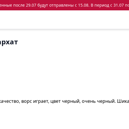
ные после 29.07 будут отправлены с 15.08. В период с 31.07 по
архат
качество, ворс играет, цвет черный, очень черный. Шик