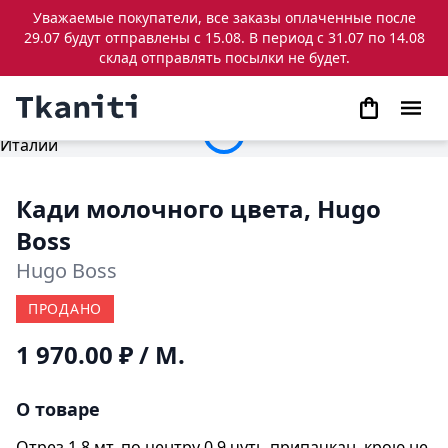
Уважаемые покупатели, все заказы оплаченные после
29.07 будут отправлены с 15.08. В период с 31.07 по 14.08
склад отправлять посылки не будет.
Кади молочного цвета, Hugo
Boss
Hugo Boss
ПРОДАНО
1 970.00 ₽
/ М.
О товаре
Отрез 1.8 мт, по центру 0.9 чуть припачкан, крою не