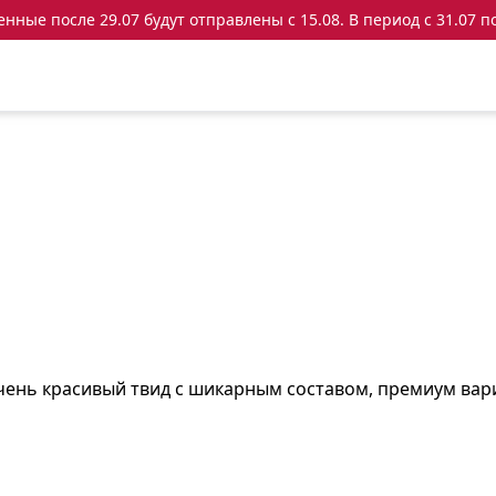
ные после 29.07 будут отправлены с 15.08. В период с 31.07 по
ень красивый твид с шикарным составом, премиум вариа