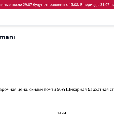
ные после 29.07 будут отправлены с 15.08. В период с 31.07 по
rmani
дарочная цена, скидки почти 50% Шикарная бархатная с
1644