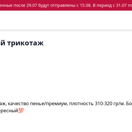
ные после 29.07 будут отправлены с 15.08. В период с 31.07 по
й трикотаж
, качество пенье/премиум, плотность 310-320 гр/м. Бо
тересный💯