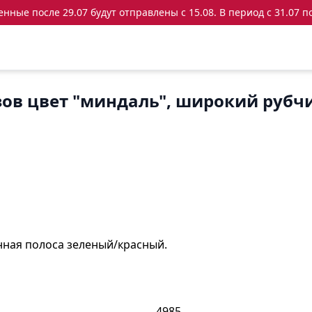
ные после 29.07 будут отправлены с 15.08. В период с 31.07 по
зов цвет "миндаль", широкий рубч
нная полоса зеленый/красный.
4985