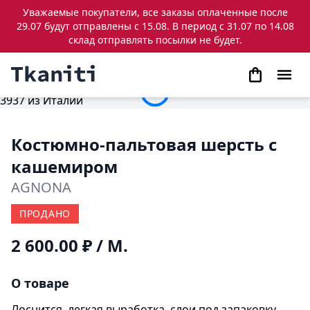
Уважаемые покупатели, все заказы оплаченные после
29.07 будут отправлены с 15.08. В период с 31.07 по 14.08
склад отправлять посылки не будет.
Костюмно-пальтовая шерсть с
кашемиром
AGNONA
ПРОДАНО
2 600.00 ₽
/ М.
О товаре
Лоснится, легкая выработка, слои под запаковку,