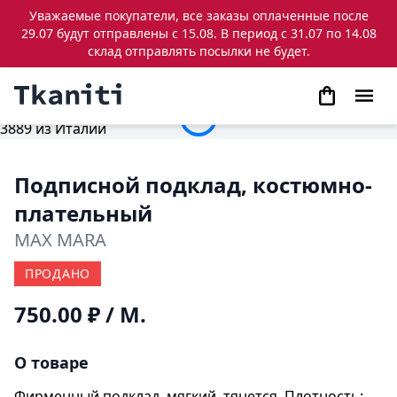
Уважаемые покупатели, все заказы оплаченные после
29.07 будут отправлены с 15.08. В период с 31.07 по 14.08
склад отправлять посылки не будет.
Подписной подклад, костюмно-
плательный
MAX MARA
ПРОДАНО
750.00 ₽
/ М.
О товаре
Фирменный подклад, мягкий, тянется. Плотность: