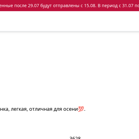
ные после 29.07 будут отправлены с 15.08. В период с 31.07 по
нка, легкая, отличная для осени💯.
3628