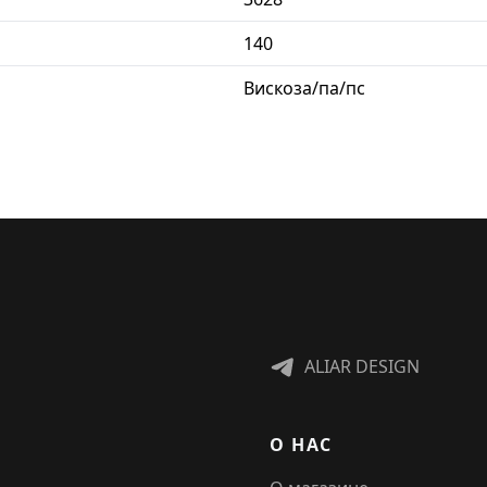
140
Вискоза/па/пс
ALIAR DESIGN
О НАС