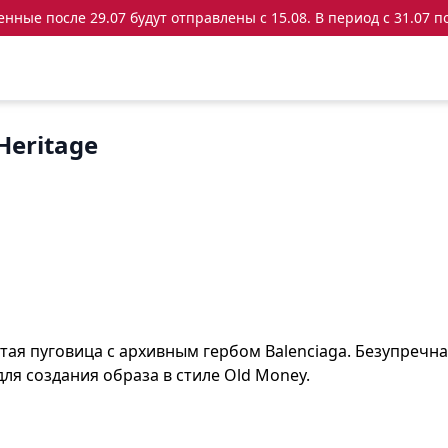
ные после 29.07 будут отправлены с 15.08. В период с 31.07 по
Heritage
тая пуговица с архивным гербом Balenciaga. Безупречн
ля создания образа в стиле Old Money.