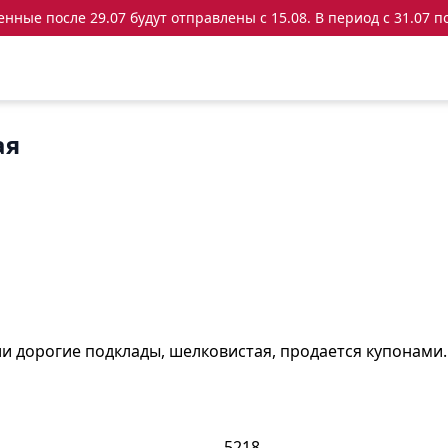
ные после 29.07 будут отправлены с 15.08. В период с 31.07 по
ая
и дорогие подклады, шелковистая, продается купонами. 
5218