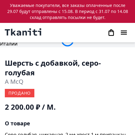
Уважаемые покупатели, все заказы оплаченные после
29.07 будут отправлены с 15.08. В период с 31.07 по 14.08
склад отправлять посылки не будет.
Шерсть с добавкой, серо-
голубая
A McQ
ПРОДАНО
2 200.00 ₽
/ М.
О товаре
Серо-голубая, шикарная. 2 м+ хвост 1 м припачкан.