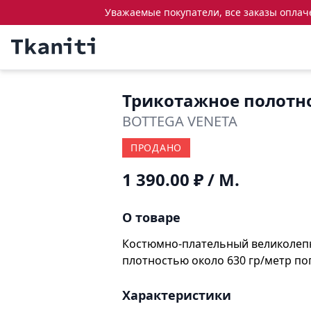
Уважаемые покупатели, все заказы оплачен
Трикотажное полотн
BOTTEGA VENETA
ПРОДАНО
1 390.00 ₽
/ М.
О товаре
Костюмно-плательный великолепны
плотностью около 630 гр/метр пог
Характеристики