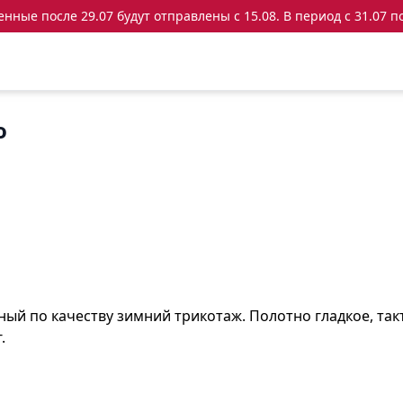
ные после 29.07 будут отправлены с 15.08. В период с 31.07 по
о
й по качеству зимний трикотаж. Полотно гладкое, так
.