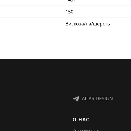
150
Вискоза/па/шерсть
ALIAR DESIGN
О НАС