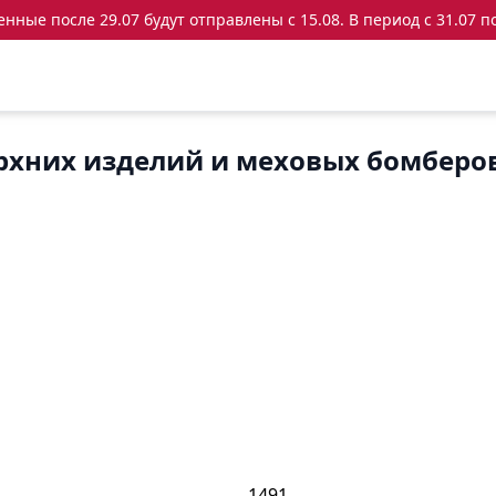
ные после 29.07 будут отправлены с 15.08. В период с 31.07 по
рхних изделий и меховых бомберо
1491