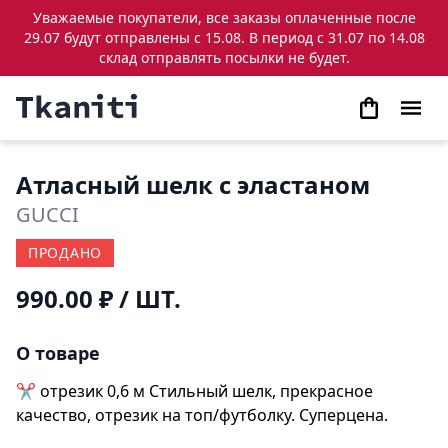
Уважаемые покупатели, все заказы оплаченные после
29.07 будут отправлены с 15.08. В период с 31.07 по 14.08
склад отправлять посылки не будет.
Атласный шелк с эластаном
GUCCI
ПРОДАНО
990.00 ₽
/ ШТ.
О товаре
✂️ отрезик 0,6 м Стильный шелк, прекрасное
качество, отрезик на топ/футболку. Суперцена.